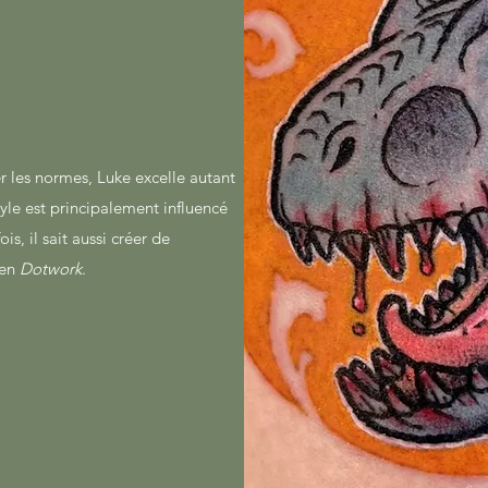
r les normes, Luke excelle autant
tyle est principalement influencé
s, il sait aussi créer de
 en
Dotwork
.