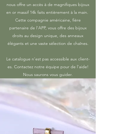
nous offre un accès à de magnifiques bijoux
en or massif 14k faits entièrement à la main.
Cette compagnie américaine, fière
partenaire de l'APP, vous offre des bijoux
droits au design unique, des anneaux
élégants et une vaste sélection de chaînes.
Le catalogue n'est pas accessible aux client-
es. Contactez notre équipe pour de l'aide!
Nous saurons vous guider.