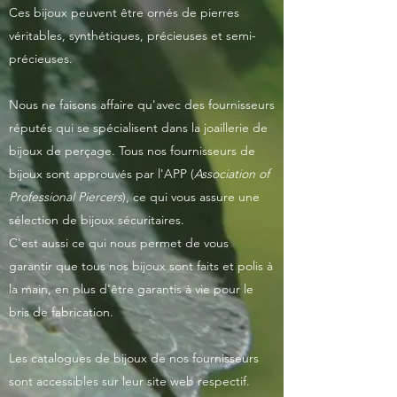
Ces bijoux peuvent être ornés de pierres
véritables, synthétiques, précieuses et semi-
précieuses.
Nous ne faisons affaire qu'avec des fournisseurs
réputés qui se spécialisent dans la joaillerie de
bijoux de perçage. Tous nos fournisseurs de
bijoux sont approuvés par l'APP (
Association of
Professional Piercers
), ce qui vous assure une
sélection de bijoux sécuritaires.
C'est aussi ce qui nous permet de vous
garantir que tous nos bijoux sont faits et polis à
la main, en plus d'être garantis à vie pour le
bris de fabrication.
Les catalogues de bijoux de nos fournisseurs
sont accessibles sur leur site web respectif.