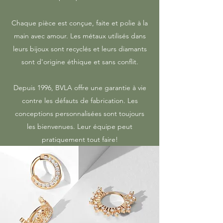
Chaque pièce est conçue, faite et polie à la
main avec amour. Les métaux utilisés dans
leurs bijoux sont recyclés et leurs diamants
sont d'origine éthique et sans conflit.
Depuis 1996, BVLA offre une garantie à vie
contre les défauts de fabrication. Les
conceptions personnalisées sont toujours
les bienvenues. Leur équipe peut
pratiquement tout faire!