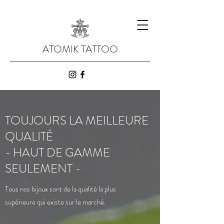
ATOMIK TATTOO
TOUJOURS LA MEILLEURE
QUALITÉ
- HAUT DE GAMME
SEULEMENT -
Tous nos bijoux sont de la qualité la plus
supérieure qui existe sur le marché.