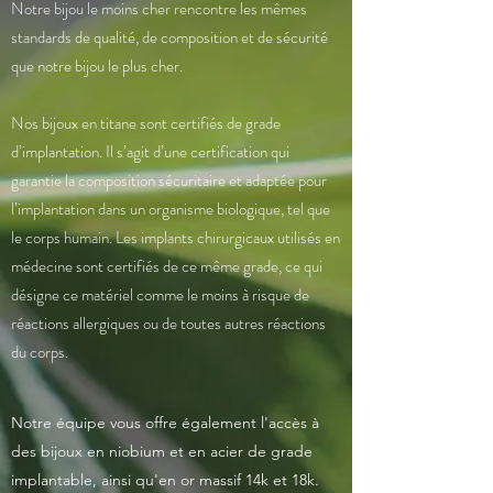
Notre bijou le moins cher rencontre les mêmes
standards de qualité, de composition et de sécurité
que notre bijou le plus cher.
Nos bijoux en titane sont certifiés de grade
d’implantation. Il s’agit d’une certification qui
garantie la composition sécuritaire et adaptée pour
l’implantation dans un organisme biologique, tel que
le corps humain. Les implants chirurgicaux utilisés en
médecine sont certifiés de ce même grade, ce qui
désigne ce matériel comme le moins à risque de
réactions allergiques ou de toutes autres réactions
du corps.
Notre équipe vous offre également l'accès à
des bijoux en niobium et en acier de grade
implantable, ainsi qu'en or massif 14k et 18k.